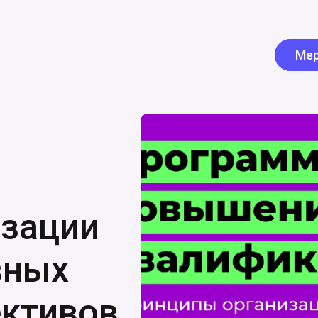
Мер
изации
вных
ективов