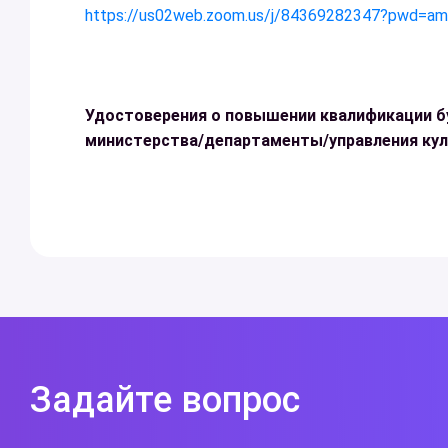
https://us02web.zoom.us/j/84369282347?pwd
Удостоверения о повышении квалификации б
министерства/департаменты/управления кул
Задайте вопрос