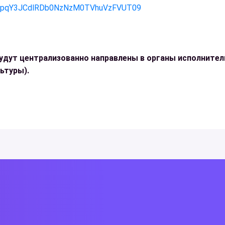
=ampqY3JCdlRDb0NzNzM0TVhuVzFVUT09
удут централизованно направлены в органы исполнител
ьтуры).